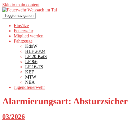
Skip to main content
Toggle navigation
Einsätze
Feuerwehr
Mitglied werden
Fahrzeuge
KdoW
HLF 20/24
LF 20-KatS
LF 8/6
LF 16-TS
KEF
MTW
NEA
Jugendfeuerwehr
Alarmierungsart:
Absturzsiche
03/2026