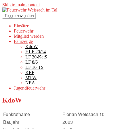
Skip to main content
Toggle navigation
Einsätze
Feuerwehr
Mitglied werden
Fahrzeuge
KdoW
HLF 20/24
LF 20-KatS
LF 8/6
LF 16-TS
KEF
MTW
NEA
Jugendfeuerwehr
KdoW
Funkrufname
Florian Weissach 10
Baujahr
2023