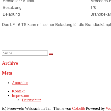
Hersteller / Aufbau
Mercedes-B
Besatzung
1/8
Beladung
Brandbekä
Das LF 16-TS kann mit seiner Beladung für die Brandbekämp
Suche
nach:
Archive
Meta
Anmelden
Kontakt
Impressum
Datenschutz
(c) Feuerwehr Weissach im Tal | Theme von
Colorlib
Powered by
Wo