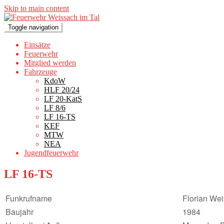
Skip to main content
Toggle navigation
Einsätze
Feuerwehr
Mitglied werden
Fahrzeuge
KdoW
HLF 20/24
LF 20-KatS
LF 8/6
LF 16-TS
KEF
MTW
NEA
Jugendfeuerwehr
LF 16-TS
Funkrufname
Florian We
Baujahr
1984