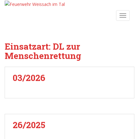
S
k
TOGGLE
i
p
t
o
Einsatzart:
DL zur
m
Menschenrettung
a
i
n
c
03/2026
o
n
t
e
n
t
26/2025