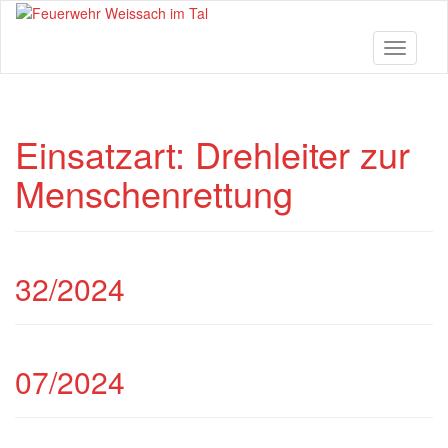
Skip
to
main
Toggle n
content
Einsatzart:
Drehleiter zur
Menschenrettung
32/2024
07/2024