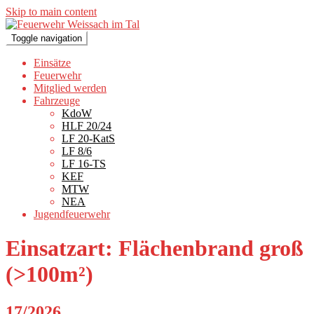
Skip to main content
Toggle navigation
Einsätze
Feuerwehr
Mitglied werden
Fahrzeuge
KdoW
HLF 20/24
LF 20-KatS
LF 8/6
LF 16-TS
KEF
MTW
NEA
Jugendfeuerwehr
Einsatzart:
Flächenbrand groß
(>100m²)
17/2026