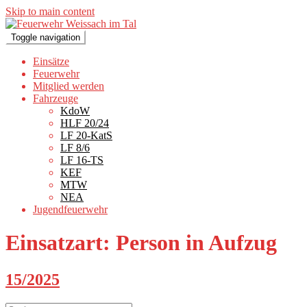
Skip to main content
Toggle navigation
Einsätze
Feuerwehr
Mitglied werden
Fahrzeuge
KdoW
HLF 20/24
LF 20-KatS
LF 8/6
LF 16-TS
KEF
MTW
NEA
Jugendfeuerwehr
Einsatzart:
Person in Aufzug
15/2025