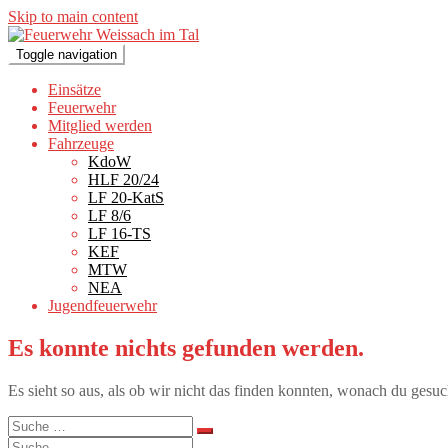
Skip to main content
Toggle navigation
Einsätze
Feuerwehr
Mitglied werden
Fahrzeuge
KdoW
HLF 20/24
LF 20-KatS
LF 8/6
LF 16-TS
KEF
MTW
NEA
Jugendfeuerwehr
Es konnte nichts gefunden werden.
Es sieht so aus, als ob wir nicht das finden konnten, wonach du gesuc
Suche
nach:
Suche