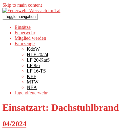
Skip to main content
Toggle navigation
Einsätze
Feuerwehr
Mitglied werden
Fahrzeuge
KdoW
HLF 20/24
LF 20-KatS
LF 8/6
LF 16-TS
KEF
MTW
NEA
Jugendfeuerwehr
Einsatzart:
Dachstuhlbrand
04/2024