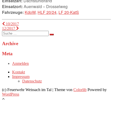
Einsatzart:
Dachstuhlbrand
Einsatzort:
Auenwald – Drosselweg
Fahrzeuge:
KdoW
,
HLF 20/24
,
LF 20-KatS
Beitragsnavigation
10/2017
12/2017
Suche
nach:
Archive
Meta
Anmelden
Kontakt
Impressum
Datenschutz
(c) Feuerwehr Weissach im Tal | Theme von
Colorlib
Powered by
WordPress