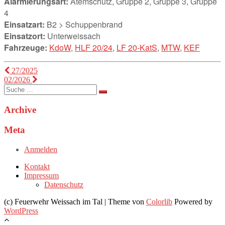
Alarmierungsart:
Atemschutz, Gruppe 2, Gruppe 3, Gruppe
4
Einsatzart:
B2 > Schuppenbrand
Einsatzort:
Unterweissach
Fahrzeuge:
KdoW
,
HLF 20/24
,
LF 20-KatS
,
MTW
,
KEF
Beitragsnavigation
27/2025
02/2026
Suche
nach:
Archive
Meta
Anmelden
Kontakt
Impressum
Datenschutz
(c) Feuerwehr Weissach im Tal | Theme von
Colorlib
Powered by
WordPress