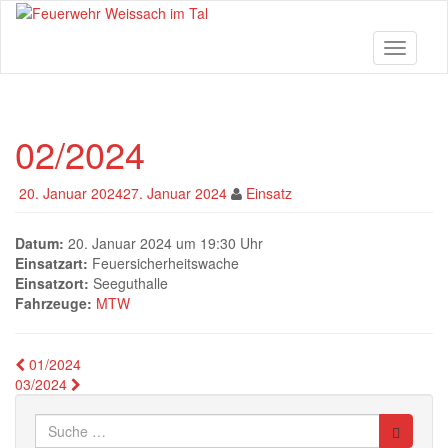
Skip
to
main
Toggle n
content
02/2024
20. Januar 2024
27. Januar 2024
Einsatz
Datum:
20. Januar 2024 um 19:30 Uhr
Einsatzart:
Feuersicherheitswache
Einsatzort:
Seeguthalle
Fahrzeuge:
MTW
Beitragsnavigation
01/2024
03/2024
Suche
nach: