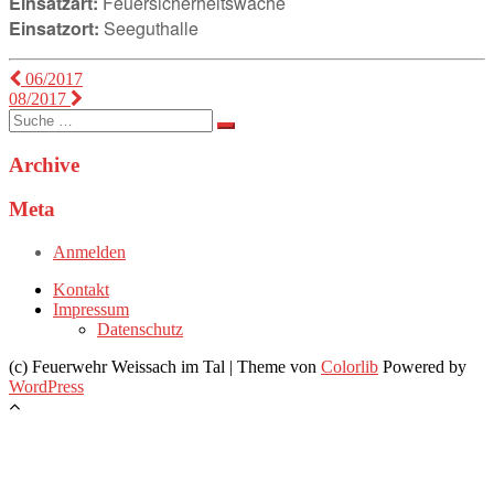
Einsatzart:
Feuersicherheitswache
Einsatzort:
Seeguthalle
Beitragsnavigation
06/2017
08/2017
Suche
nach:
Archive
Meta
Anmelden
Kontakt
Impressum
Datenschutz
(c) Feuerwehr Weissach im Tal | Theme von
Colorlib
Powered by
WordPress