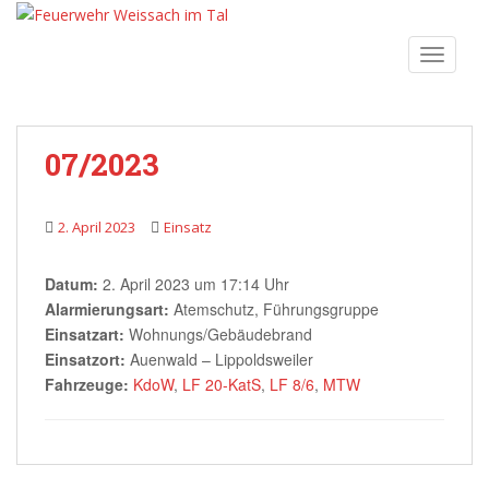
S
k
TOGGLE
i
p
t
o
07/2023
m
a
i
2. April 2023
Einsatz
n
c
Datum:
2. April 2023 um 17:14 Uhr
o
Alarmierungsart:
Atemschutz, Führungsgruppe
n
Einsatzart:
Wohnungs/Gebäudebrand
t
Einsatzort:
Auenwald – Lippoldsweiler
e
Fahrzeuge:
KdoW
,
LF 20-KatS
,
LF 8/6
,
MTW
n
t