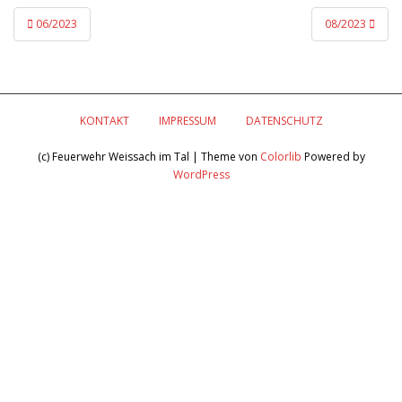
Beitragsnavigation
06/2023
08/2023
KONTAKT
IMPRESSUM
DATENSCHUTZ
(c) Feuerwehr Weissach im Tal | Theme von
Colorlib
Powered by
WordPress