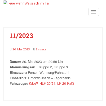
Skip to main content
TOGGLE
11/2023
26. Mai 2023
Einsatz
Datum:
26. Mai 2023 um 20:59 Uhr
Alarmierungsart:
Gruppe 2, Gruppe 3
Einsatzart:
Person Wohnung/Fahrstuhl
Einsatzort:
Unterweissach – Jägerhalde
Fahrzeuge:
KdoW
,
HLF 20/24
,
LF 20-KatS