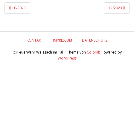
Beitragsnavigation
10/2023
12/2023
KONTAKT
IMPRESSUM
DATENSCHUTZ
(c) Feuerwehr Weissach im Tal | Theme von
Colorlib
Powered by
WordPress