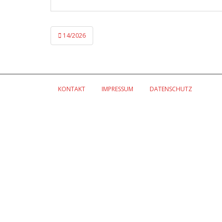
Beitragsnavigation
14/2026
KONTAKT
IMPRESSUM
DATENSCHUTZ