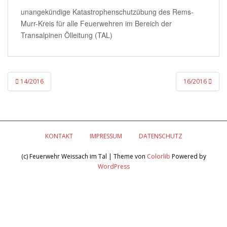
unangekündige Katastrophenschutzübung des Rems-
Murr-Kreis für alle Feuerwehren im Bereich der
Transalpinen Ölleitung (TAL)
Beitragsnavigation
14/2016
16/2016
KONTAKT
IMPRESSUM
DATENSCHUTZ
(c) Feuerwehr Weissach im Tal | Theme von
Colorlib
Powered by
WordPress