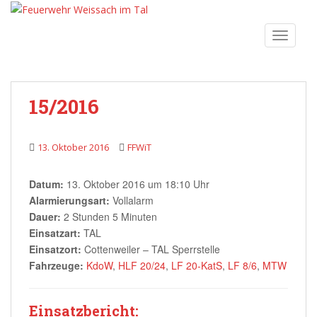
S
k
TOGGLE
i
p
t
o
15/2016
m
a
i
13. Oktober 2016
FFWiT
n
c
Datum:
13. Oktober 2016 um 18:10 Uhr
o
Alarmierungsart:
Vollalarm
n
Dauer:
2 Stunden 5 Minuten
t
Einsatzart:
TAL
e
Einsatzort:
Cottenweiler – TAL Sperrstelle
n
Fahrzeuge:
KdoW
,
HLF 20/24
,
LF 20-KatS
,
LF 8/6
,
MTW
t
Einsatzbericht: