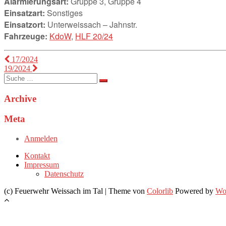
Alarmierungsart:
Gruppe 3, Gruppe 4
Einsatzart:
Sonstiges
Einsatzort:
Unterweissach – Jahnstr.
Fahrzeuge:
KdoW
,
HLF 20/24
Beitragsnavigation
17/2024
19/2024
Suche
nach:
Archive
Meta
Anmelden
Kontakt
Impressum
Datenschutz
(c) Feuerwehr Weissach im Tal | Theme von
Colorlib
Powered by
Wo