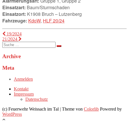
Alarmierungsart:
Gruppe 1, Gruppe 2
Einsatzart:
Baum/Sturmschaden
Einsatzort:
K1908 Bruch – Lutzenberg
Fahrzeuge:
KdoW
,
HLF 20/24
Beitragsnavigation
19/2024
21/2024
Suche
nach:
Archive
Meta
Anmelden
Kontakt
Impressum
Datenschutz
(c) Feuerwehr Weissach im Tal | Theme von
Colorlib
Powered by
WordPress