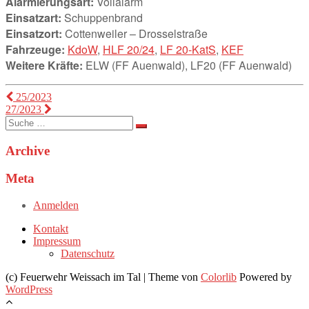
Alarmierungsart:
Vollalarm
Einsatzart:
Schuppenbrand
Einsatzort:
Cottenweiler – Drosselstraße
Fahrzeuge:
KdoW
,
HLF 20/24
,
LF 20-KatS
,
KEF
Weitere Kräfte:
ELW (FF Auenwald), LF20 (FF Auenwald)
Beitragsnavigation
25/2023
27/2023
Suche
nach:
Archive
Meta
Anmelden
Kontakt
Impressum
Datenschutz
(c) Feuerwehr Weissach im Tal | Theme von
Colorlib
Powered by
WordPress